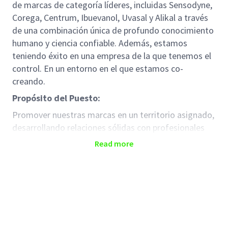
de marcas de categoría líderes, incluidas Sensodyne,
Corega, Centrum, Ibuevanol, Uvasal y Alikal a través
de una combinación única de profundo conocimiento
humano y ciencia confiable. Además, estamos
teniendo éxito en una empresa de la que tenemos el
control. En un entorno en el que estamos co-
creando.
Propósito del Puesto:
Promover nuestras marcas en un territorio asignado,
desarrollando relaciones sólidas con profesionales
de la salud (Dentistas, Farmacéuticos, etc.).
Read more
Identificar oportunidades y liderar proyectos para
aumentar las recomendaciones de nuestras marcas.
Responsabilidades:
Gestión del Territorio:
Mantener actualizada
la base de datos de profesionales y planificar
visitas a consultorios y farmacias. Planificar y