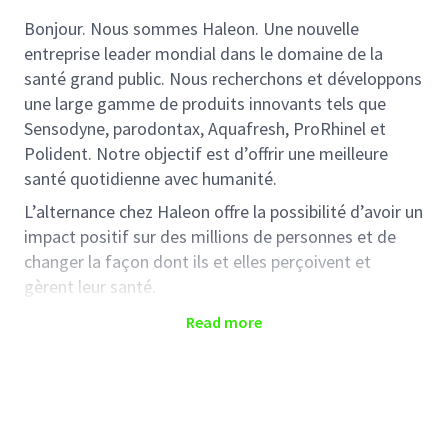
Bonjour. Nous sommes Haleon. Une nouvelle
entreprise leader mondial dans le domaine de la
santé grand public. Nous recherchons et développons
une large gamme de produits innovants tels que
Sensodyne, parodontax, Aquafresh, ProRhinel et
Polident. Notre objectif est d’offrir une meilleure
santé quotidienne avec humanité.
L’alternance chez Haleon offre la possibilité d’avoir un
impact positif sur des millions de personnes et de
changer la façon dont ils et elles perçoivent et
gèrent leur santé.
Nous vous offrons un apprentissage diversifié et
Read more
passionnant au sein d’un environnement stimulant et
varié, un plan de formation sur mesure et un
accompagnement spécialisé, une communauté et un
esprit d’entraide.