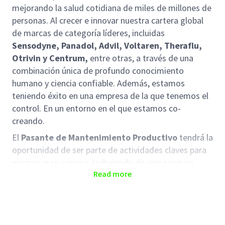
mejorando la salud cotidiana de miles de millones de
personas. Al crecer e innovar nuestra cartera global
de marcas de categoría líderes, incluidas
Sensodyne, Panadol, Advil, Voltaren, Theraflu,
Otrivin y Centrum,
entre otras, a través de una
combinación única de profundo conocimiento
humano y ciencia confiable. Además, estamos
teniendo éxito en una empresa de la que tenemos el
control. En un entorno en el que estamos co-
creando.
El
Pasante de Mantenimiento Productivo
tendrá la
oportunidad de ser parte de actividades claves para
progresar su carrera, trabajando de cerca con un
Read more
equipo multidisciplinario, identificando
oportunidades de mejora, proponiendo soluciones e
implementándolas en los sistemas productivos.
Principales responsabilidades