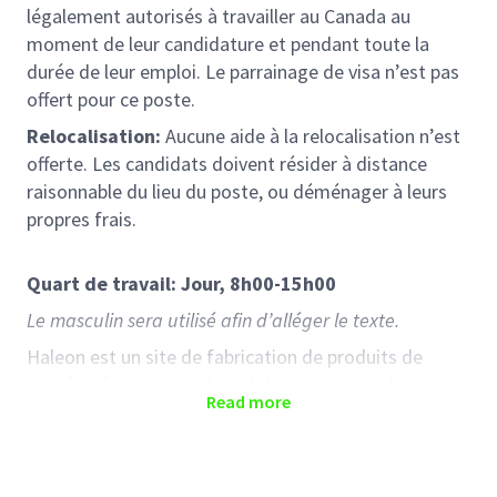
légalement autorisés à travailler au Canada au
moment de leur candidature et pendant toute la
durée de leur emploi. Le parrainage de visa n’est pas
offert pour ce poste.
Relocalisation:
Aucune aide à la relocalisation n’est
offerte. Les candidats doivent résider à distance
raisonnable du lieu du poste, ou déménager à leurs
propres frais.
Quart de travail: Jour, 8h00-15
h00
Le masculin sera utilisé afin d’alléger le texte.
Haleon est un site de fabrication de produits de
santé en format liquide, solide et semi-solide, avec
Read more
des facteurs réglementaires complexes, des
processus techniques et des activités à hauts
risques. Haleon est actuellement à la recherche
d’un
Spécialiste Assurance Qualité - Opérations
pour