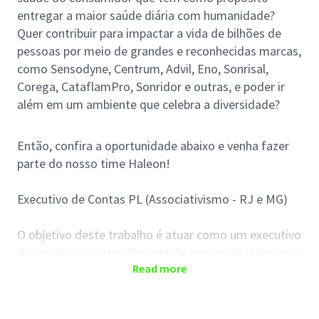
entregar a maior saúde diária com humanidade?
Quer contribuir para impactar a vida de bilhões de
pessoas por meio de grandes e reconhecidas marcas,
como Sensodyne, Centrum, Advil, Eno, Sonrisal,
Corega, CataflamPro, Sonridor e outras, e poder ir
além em um ambiente que celebra a diversidade?
Então, confira a oportunidade abaixo e venha fazer
parte do nosso time Haleon!
Executivo de Contas PL (Associativismo - RJ e MG)
O objetivo deste trabalho é atuar como um executivo
de vendas para atendimento de contas da Haleon no
Read more
mercado Farma de Associativismo, gerenciando sell
in e sellout nos clientes sob sua responsabilidade,
entregando os objetivos e trabalhando dentro do