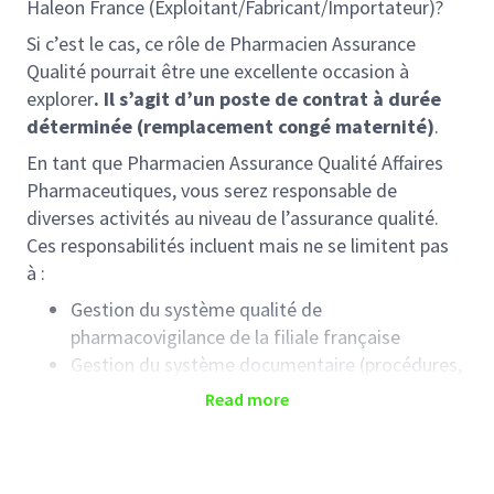
Haleon France
(Exploitant/Fabricant/Importateur)?
Si c’est le cas, ce rôle de Pharmacien Assurance
Qualité pourrait être une excellente occasion à
explorer
. Il s’agit d’un poste de contrat à durée
déterminée (remplacement congé maternité)
.
En tant que Pharmacien Assurance Qualité Affaires
Pharmaceutiques, vous serez responsable de
diverses activités au niveau de l’assurance qualité.
Ces responsabilités incluent mais ne se limitent pas
à :
Gestion du système qualité de
pharmacovigilance de la filiale française
Gestion du système documentaire (
procédures,
spécifications produits, protocoles spéciaux,
Read more
cahiers des charges, …)
Gestion du système de formation
Gestion qualité des process promotionnel,