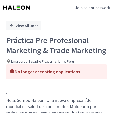
Join talent network
Single
Position
View All Jobs
Práctica Pre Profesional
Marketing & Trade Marketing
Lima Jorge Basadre Flex, Lima, Lima, Peru
No longer accepting applications.
.
Hola. Somos Haleon. Una nueva empresa líder
mundial en salud del consumidor. Moldeado por
todos los que se unen a nosotros. Juntos, estamos