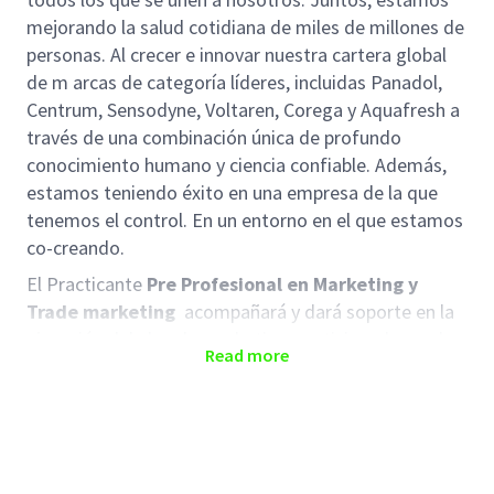
mejorando la salud cotidiana de miles de millones de
personas. Al crecer e innovar nuestra cartera global
de m arcas de categoría líderes, incluidas Panadol,
Centrum, Sensodyne, Voltaren, Corega y Aquafresh a
través de una combinación única de profundo
conocimiento humano y ciencia confiable. Además,
estamos teniendo éxito en una empresa de la que
tenemos el control. En un entorno en el que estamos
co-creando.
El Practicante
Pre Profesional en Marketing y
Trade marketing
acompañará y dará soporte en la
ejecución del plan de marketing, participando en el
Read more
desarrollo de campañas, coordinación de materiales
promocionales y análisis de información de mercado.
Durante esta experiencia, desarrollará capacidades
prácticas en gestión de marca, ejecución de
campañas y trabajo cross-funcional con diferentes