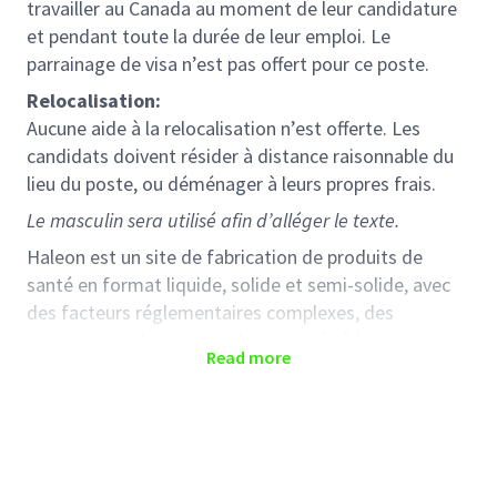
travailler au Canada au moment de leur candidature
et pendant toute la durée de leur emploi. Le
parrainage de visa n’est pas offert pour ce poste.
Relocalisation:
Aucune aide à la relocalisation n’est offerte. Les
candidats doivent résider à distance raisonnable du
lieu du poste, ou déménager à leurs propres frais.
Le masculin sera utilisé afin d’alléger le texte.
Haleon est un site de fabrication de produits de
santé en format liquide, solide et semi-solide, avec
des facteurs réglementaires complexes, des
processus techniques et des activités à hauts
Read more
risques. Haleon est actuellement à la recherche d’un
Opérateur conditionnement
- Quart rotatif
pour
se joindre à l’équipe de Montréal (Saint-Laurent).
Objectif du poste:
En tant qu’
Opérateur conditionnement – Quart