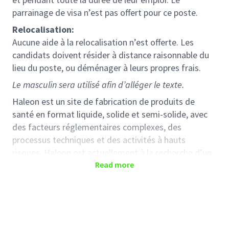
parrainage de visa n’est pas offert pour ce poste.
Relocalisation:
Aucune aide à la relocalisation n’est offerte. Les
candidats doivent résider à distance raisonnable du
lieu du poste, ou déménager à leurs propres frais.
Le masculin sera utilisé afin d’alléger le texte.
Haleon est un site de fabrication de produits de
santé en format liquide, solide et semi-solide, avec
des facteurs réglementaires complexes, des
processus techniques et des activités à hauts
risques. Haleon est actuellement à la recherche d’un
Ingénieur Procédés Industriel Senior pour se joindre à
Read more
l’équipe de Montréal (Saint-Laurent).
Objectif du poste:
En tant que
Ingénieur Procédés Industriel Senior
,
vous serez responsable pour la conception, le